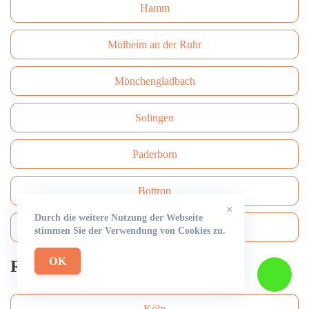
Hamm
Mülheim an der Ruhr
Mönchengladbach
Solingen
Paderborn
Bottrop
×
Durch die weitere Nutzung der Webseite
Bergisch Gladbach
stimmen Sie der Verwendung von Cookies zu.
OK
Rohrreinigung
Köln